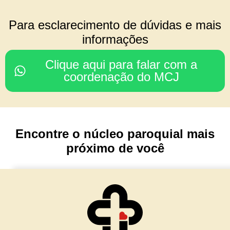
COORDENAÇÃO DO
Para esclarecimento de dúvidas e mais
CONSELHO REGIONAL
informações
Rodrigo & Simone
Clique aqui para falar com a
(Julia, João Paulo e Mariana)
coordenação do MCJ
Nossa Senhora da Glória
Porto Alegre/ RS
Encontre o núcleo paroquial mais
TESOURARIA
próximo de você
Cesar & Simone
(Maria Lívia e Matteo)
Núcleo Imaculada Conceição
Morro Reuter/RS