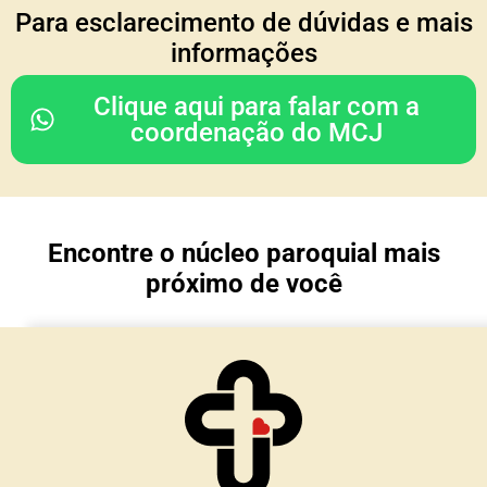
COORDENAÇÃO DO
Para esclarecimento de dúvidas e mais
CONSELHO REGIONAL
informações
Rodrigo & Simone
Clique aqui para falar com a
(Julia, João Paulo e Mariana)
coordenação do MCJ
Nossa Senhora da Glória
Porto Alegre/ RS
Encontre o núcleo paroquial mais
TESOURARIA
próximo de você
Cesar & Simone
(Maria Lívia e Matteo)
Núcleo Imaculada Conceição
Morro Reuter/RS