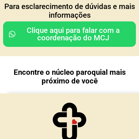
COORDENAÇÃO DO
Para esclarecimento de dúvidas e mais
CONSELHO REGIONAL
informações
Rodrigo & Simone
Clique aqui para falar com a
(Julia, João Paulo e Mariana)
coordenação do MCJ
Nossa Senhora da Glória
Porto Alegre/ RS
Encontre o núcleo paroquial mais
TESOURARIA
próximo de você
Cesar & Simone
(Maria Lívia e Matteo)
Núcleo Imaculada Conceição
Morro Reuter/RS