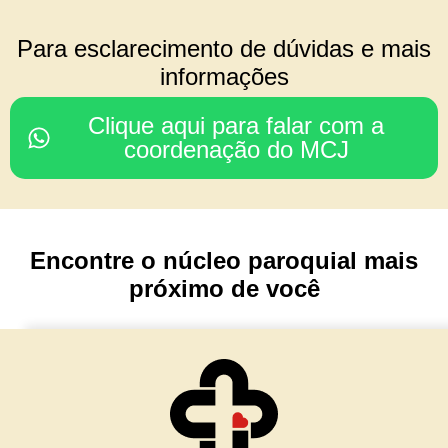
COORDENAÇÃO DO
Para esclarecimento de dúvidas e mais
CONSELHO REGIONAL
informações
Rodrigo & Simone
Clique aqui para falar com a
(Julia, João Paulo e Mariana)
coordenação do MCJ
Nossa Senhora da Glória
Porto Alegre/ RS
Encontre o núcleo paroquial mais
TESOURARIA
próximo de você
Cesar & Simone
(Maria Lívia e Matteo)
Núcleo Imaculada Conceição
Morro Reuter/RS