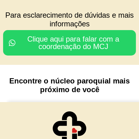
COORDENAÇÃO DO
Para esclarecimento de dúvidas e mais
CONSELHO REGIONAL
informações
Rodrigo & Simone
Clique aqui para falar com a
(Julia, João Paulo e Mariana)
coordenação do MCJ
Nossa Senhora da Glória
Porto Alegre/ RS
Encontre o núcleo paroquial mais
TESOURARIA
próximo de você
Cesar & Simone
(Maria Lívia e Matteo)
Núcleo Imaculada Conceição
Morro Reuter/RS