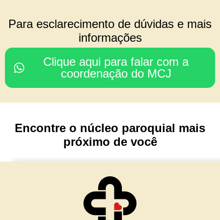
COORDENAÇÃO DO
Para esclarecimento de dúvidas e mais
CONSELHO REGIONAL
informações
Rodrigo & Simone
Clique aqui para falar com a
(Julia, João Paulo e Mariana)
coordenação do MCJ
Nossa Senhora da Glória
Porto Alegre/ RS
Encontre o núcleo paroquial mais
TESOURARIA
próximo de você
Cesar & Simone
(Maria Lívia e Matteo)
Núcleo Imaculada Conceição
Morro Reuter/RS