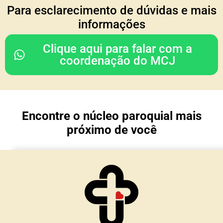
COORDENAÇÃO DO
Para esclarecimento de dúvidas e mais
CONSELHO REGIONAL
informações
Rodrigo & Simone
Clique aqui para falar com a
(Julia, João Paulo e Mariana)
coordenação do MCJ
Nossa Senhora da Glória
Porto Alegre/ RS
Encontre o núcleo paroquial mais
TESOURARIA
próximo de você
Cesar & Simone
(Maria Lívia e Matteo)
Núcleo Imaculada Conceição
Morro Reuter/RS