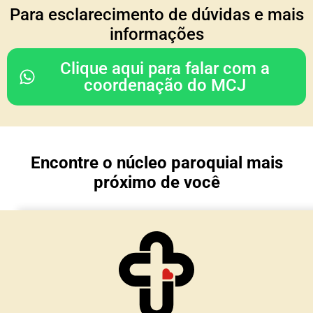
COORDENAÇÃO DO
Para esclarecimento de dúvidas e mais
CONSELHO REGIONAL
informações
Rodrigo & Simone
Clique aqui para falar com a
(Julia, João Paulo e Mariana)
coordenação do MCJ
Nossa Senhora da Glória
Porto Alegre/ RS
Encontre o núcleo paroquial mais
TESOURARIA
próximo de você
Cesar & Simone
(Maria Lívia e Matteo)
Núcleo Imaculada Conceição
Morro Reuter/RS