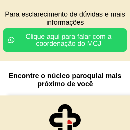
COORDENAÇÃO DO
Para esclarecimento de dúvidas e mais
CONSELHO REGIONAL
informações
Rodrigo & Simone
Clique aqui para falar com a
(Julia, João Paulo e Mariana)
coordenação do MCJ
Nossa Senhora da Glória
Porto Alegre/ RS
Encontre o núcleo paroquial mais
TESOURARIA
próximo de você
Cesar & Simone
(Maria Lívia e Matteo)
Núcleo Imaculada Conceição
Morro Reuter/RS