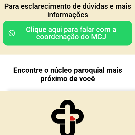
COORDENAÇÃO DO
Para esclarecimento de dúvidas e mais
CONSELHO REGIONAL
informações
Rodrigo & Simone
Clique aqui para falar com a
(Julia, João Paulo e Mariana)
coordenação do MCJ
Nossa Senhora da Glória
Porto Alegre/ RS
Encontre o núcleo paroquial mais
TESOURARIA
próximo de você
Cesar & Simone
(Maria Lívia e Matteo)
Núcleo Imaculada Conceição
Morro Reuter/RS