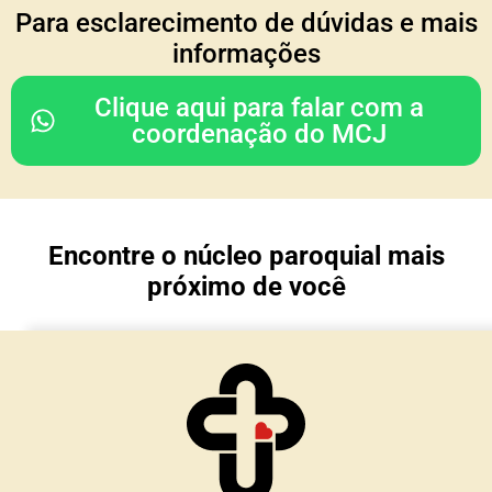
COORDENAÇÃO DO
Para esclarecimento de dúvidas e mais
CONSELHO REGIONAL
informações
Rodrigo & Simone
Clique aqui para falar com a
(Julia, João Paulo e Mariana)
coordenação do MCJ
Nossa Senhora da Glória
Porto Alegre/ RS
Encontre o núcleo paroquial mais
TESOURARIA
próximo de você
Cesar & Simone
(Maria Lívia e Matteo)
Núcleo Imaculada Conceição
Morro Reuter/RS