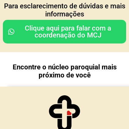
COORDENAÇÃO DO
Para esclarecimento de dúvidas e mais
CONSELHO REGIONAL
informações
Rodrigo & Simone
Clique aqui para falar com a
(Julia, João Paulo e Mariana)
coordenação do MCJ
Nossa Senhora da Glória
Porto Alegre/ RS
Encontre o núcleo paroquial mais
TESOURARIA
próximo de você
Cesar & Simone
(Maria Lívia e Matteo)
Núcleo Imaculada Conceição
Morro Reuter/RS