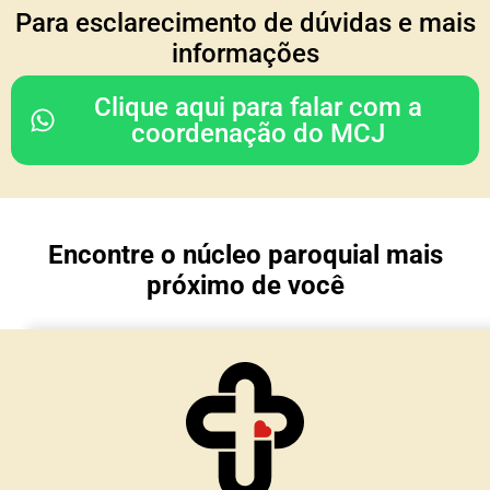
COORDENAÇÃO DO
Para esclarecimento de dúvidas e mais
CONSELHO REGIONAL
informações
Rodrigo & Simone
Clique aqui para falar com a
(Julia, João Paulo e Mariana)
coordenação do MCJ
Nossa Senhora da Glória
Porto Alegre/ RS
Encontre o núcleo paroquial mais
TESOURARIA
próximo de você
Cesar & Simone
(Maria Lívia e Matteo)
Núcleo Imaculada Conceição
Morro Reuter/RS