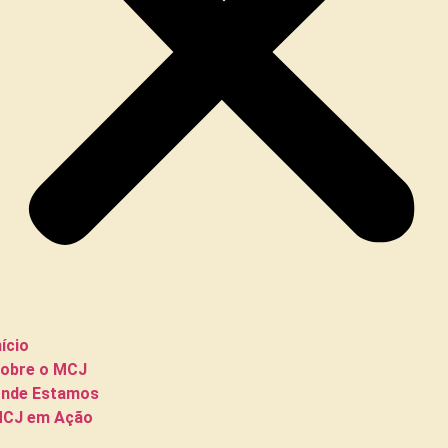
nício
obre o MCJ
nde Estamos
CJ em Ação