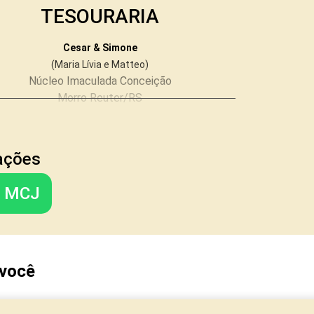
TESOURARIA
Cesar & Simone
(Maria Lívia e Matteo)
Núcleo Imaculada Conceição
Morro Reuter/RS
mações
FORMAÇÃO
o MCJ
Léo & Lu
(Luan e Lucca)
Núcleo Santo Afonso
Novo Hamburgo/RS
 você