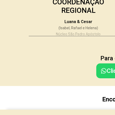
COORDENAÇÃO
REGIONAL
Luana & Cesar
(Isabel, Rafael e Helena)
Núcleo São Pedro Apóstolo
Ivoti/ RS
Para 
SECRETARIA
Cl
Cristiane & Everton
(Joaquim e Antônio)
Núcleo Nossa Senhora das Graças
Portão/RS
Enco