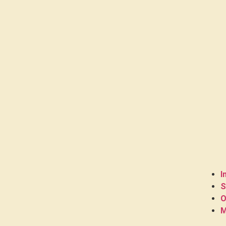
I
S
O
M