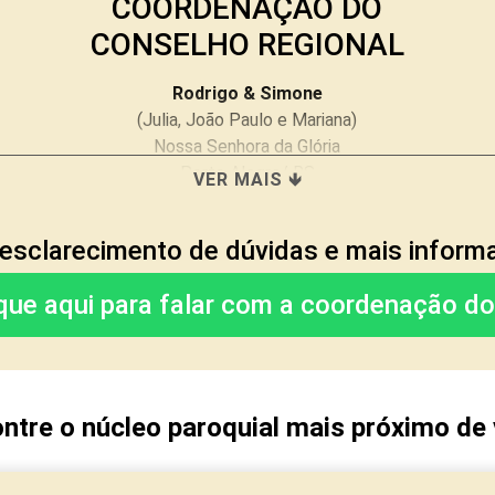
COORDENAÇÃO DO
CONSELHO REGIONAL
Rodrigo & Simone
(Julia, João Paulo e Mariana)
Nossa Senhora da Glória
Porto Alegre/ RS
VER MAIS 🡻
esclarecimento de dúvidas e mais infor
INTERCESSÃO
ique aqui para falar com a coordenação d
Adri & Martin
(Maria Clara, Joana, Augusta e Helena)
Núcleo Sagrado Coração de Jesus
Estância Velha/RS
ntre o núcleo paroquial mais próximo de