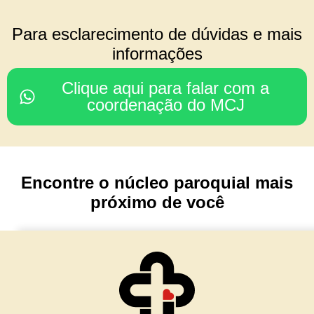
COORDENAÇÃO DO
Para esclarecimento de dúvidas e mais
CONSELHO REGIONAL
informações
Rodrigo & Simone
Clique aqui para falar com a
(Julia, João Paulo e Mariana)
coordenação do MCJ
Nossa Senhora da Glória
Porto Alegre/ RS
Encontre o núcleo paroquial mais
TESOURARIA
próximo de você
Cesar & Simone
(Maria Lívia e Matteo)
Núcleo Imaculada Conceição
Morro Reuter/RS