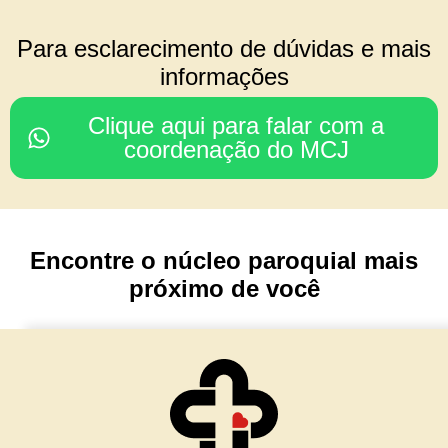
COORDENAÇÃO DO
Para esclarecimento de dúvidas e mais
CONSELHO REGIONAL
informações
Rodrigo & Simone
Clique aqui para falar com a
(Julia, João Paulo e Mariana)
coordenação do MCJ
Nossa Senhora da Glória
Porto Alegre/ RS
Encontre o núcleo paroquial mais
TESOURARIA
próximo de você
Cesar & Simone
(Maria Lívia e Matteo)
Núcleo Imaculada Conceição
Morro Reuter/RS