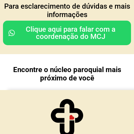
COORDENAÇÃO DO
Para esclarecimento de dúvidas e mais
CONSELHO REGIONAL
informações
Rodrigo & Simone
Clique aqui para falar com a
(Julia, João Paulo e Mariana)
coordenação do MCJ
Nossa Senhora da Glória
Porto Alegre/ RS
Encontre o núcleo paroquial mais
TESOURARIA
próximo de você
Cesar & Simone
(Maria Lívia e Matteo)
Núcleo Imaculada Conceição
Morro Reuter/RS