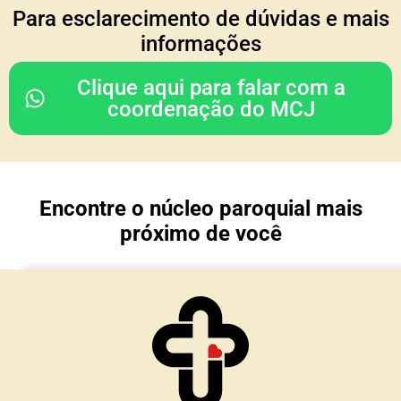
COORDENAÇÃO DO
Para esclarecimento de dúvidas e mais
CONSELHO REGIONAL
informações
Rodrigo & Simone
Clique aqui para falar com a
(Julia, João Paulo e Mariana)
coordenação do MCJ
Nossa Senhora da Glória
Porto Alegre/ RS
Encontre o núcleo paroquial mais
TESOURARIA
próximo de você
Cesar & Simone
(Maria Lívia e Matteo)
Núcleo Imaculada Conceição
Morro Reuter/RS